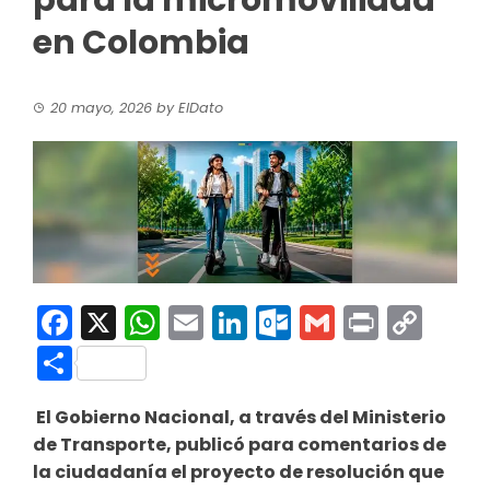
para la micromovilidad
en Colombia
20 mayo, 2026
by
ElDato
Facebook
X
WhatsApp
Email
LinkedIn
Outlook.co
Gmail
Print
Co
Link
Compartir
El Gobierno Nacional, a través del Ministerio
de Transporte, publicó para comentarios de
la ciudadanía el proyecto de resolución que