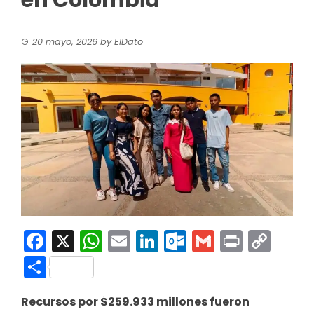
en Colombia
20 mayo, 2026
by
ElDato
Facebook
X
WhatsApp
Email
LinkedIn
Outlook.co
Gmail
Print
Co
Link
Compartir
Recursos por $259.933 millones fueron