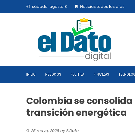
Skip
sábado, agosto 8
Noticias todos los días
to
content
INICIO
NEGOCIOS
POLÍTICA
FINANZAS
TECNOLOG
Colombia se consolida 
transición energética
25 mayo, 2026
by
ElDato