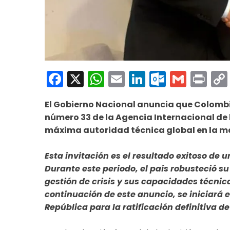
Facebook
X
WhatsApp
Email
LinkedIn
Outloo
Gmai
Pri
El Gobierno Nacional anuncia que Colomb
número 33 de la Agencia Internacional de
máxima autoridad técnica global en la ma
Esta invitación es el resultado exitoso de 
Durante este periodo, el país robusteció su
gestión de crisis y sus capacidades técnica
continuación de este anuncio, se iniciará 
República para la ratificación definitiva de