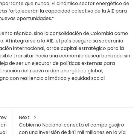
mportante que nunca. El dinámico sector energético de
as fortalecerán la capacidad colectiva de la AIE para
nuevas oportunidades.”
iento técnico, sino la consolidación de Colombia como
a. Al integrarse a la AIE, el país asegura su soberanía
ón internacional, atrae capital estratégico para la
posible transitar hacia una economía descarbonizada sin
deja de ser un ejecutor de políticas externas para
strucción del nuevo orden energético global,
no con resiliencia climática y equidad social.
rev
Next
con
Gobierno Nacional conecta el campo guajiro
ual
con una inversión de $41 mil millones en la vía