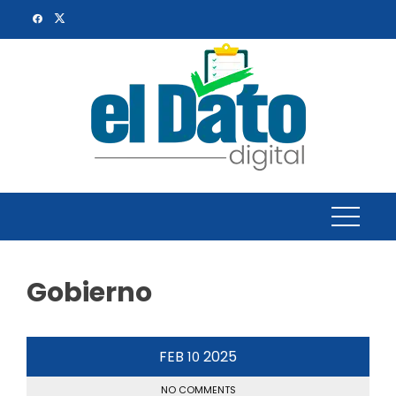
Skip
to
content
Gobierno
FEB
2025
10
NO COMMENTS