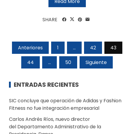
Read More
SHARE
Paginación
Anteriores
1
…
42
43
De
44
…
50
Siguiente
Entradas
ENTRADAS RECIENTES
SIC concluye que operación de Adidas y Fashion
Fitness no fue integración empresarial
Carlos Andrés Ríos, nuevo director
del Departamento Administrativo de la