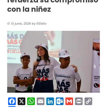
refuerza su compromiso
con la niñez
13 junio, 2026
by
ElDato
Facebook
X
WhatsApp
Email
LinkedIn
Outlook.co
Gmail
Print
Co