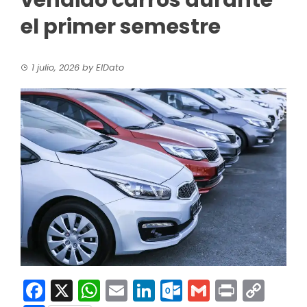
vendido carros durante
el primer semestre
1 julio, 2026
by
ElDato
Facebook
X
WhatsApp
Email
LinkedIn
Outlook.co
Gmail
Print
Co