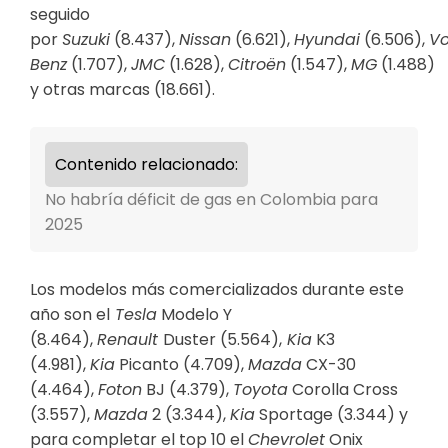
seguido
por
Suzuki
(8.437),
Nissan
(6.621),
Hyundai
(6.506),
V
Benz
(1.707),
JMC
(1.628),
Citroën
(1.547),
MG
(1.488)
y otras marcas (18.661).
Contenido relacionado:
No habría déficit de gas en Colombia para
2025
Los modelos más comercializados durante este
año son el
Tesla
Modelo Y
(8.464),
Renault
Duster (5.564),
Kia
K3
(4.981),
Kia
Picanto (4.709),
Mazda
CX-30
(4.464),
Foton
BJ (4.379),
Toyota
Corolla Cross
(3.557),
Mazda
2 (3.344),
Kia
Sportage (3.344) y
para completar el top 10 el
Chevrolet
Onix