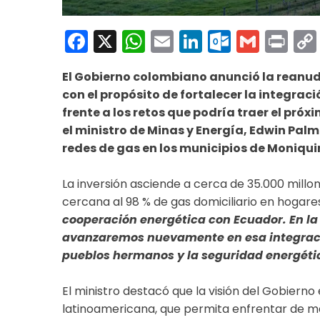
Facebook
X
WhatsApp
Email
LinkedIn
Outloo
Gmai
Pri
El Gobierno colombiano anunció la reanud
con el propósito de fortalecer la integrac
frente a los retos que podría traer el próx
el ministro de Minas y Energía, Edwin Pal
redes de gas en los municipios de Moniqu
La inversión asciende a cerca de 35.000 millo
cercana al 98 % de gas domiciliario en hogares
cooperación energética con Ecuador. En la
avanzaremos nuevamente en esa integraci
pueblos hermanos y la seguridad energétic
El ministro destacó que la visión del Gobiern
latinoamericana, que permita enfrentar de ma