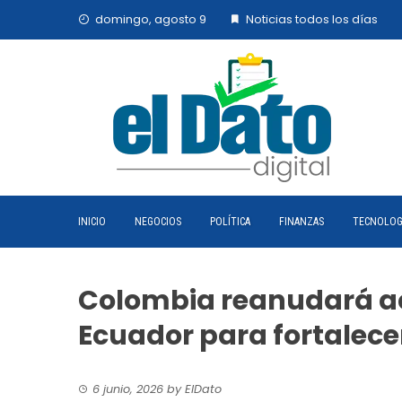
Skip
domingo, agosto 9
Noticias todos los días
to
content
INICIO
NEGOCIOS
POLÍTICA
FINANZAS
TECNOLOG
Colombia reanudará ac
Ecuador para fortalece
6 junio, 2026
by
ElDato