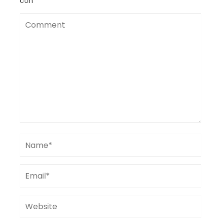
con
*