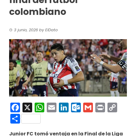
final del fútbol
colombiano
3 junio, 2026
by
ElDato
Facebook
X
WhatsApp
Email
LinkedIn
Outlook.co
Gmail
Print
Co
Link
Compartir
Junior FC tomó ventaja en la Final de la Liga