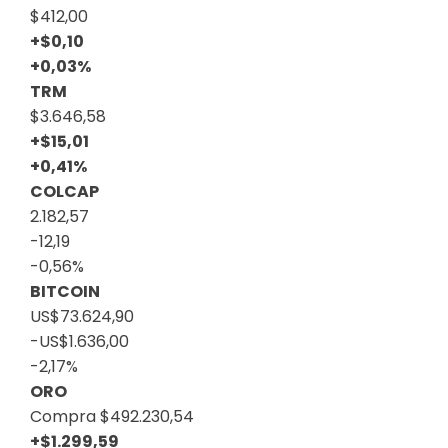
$412,00
+$0,10
+0,03%
TRM
$3.646,58
+$15,01
+0,41%
COLCAP
2.182,57
-12,19
-0,56%
BITCOIN
US$73.624,90
-US$1.636,00
-2,17%
ORO
Compra
$492.230,54
+$1.299,59