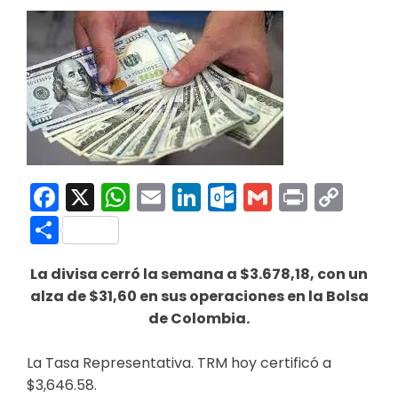
Facebook
X
WhatsApp
Email
LinkedIn
Outlook.co
Gmail
Print
Co
Link
Compartir
La divisa cerró la semana a $3.678,18, con un
alza de $31,60 en sus operaciones en la Bolsa
de Colombia.
La Tasa Representativa. TRM hoy certificó a
$3,646.58.