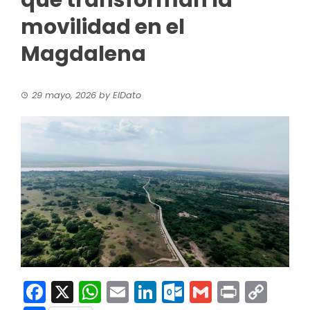
que transforman la
movilidad en el
Magdalena
29 mayo, 2026
by
ElDato
Facebook
X
WhatsApp
Email
LinkedIn
Outlook.co
Gmail
Print
Co