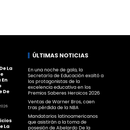
ÚLTIMAS NOTICIAS
De La
En una noche de gala, la
Se
Secretaría de Educación exaltó a
 En
los protagonistas de la
o
excelencia educativa en los
e De
Premios Saberes Heroicos 2026
Ventas de Warner Bros, caen
2026
tras pérdida de la NBA
Mandatarios latinoamericanos
icios
que asistirán a la toma de
e La
posesión de Abelardo De la