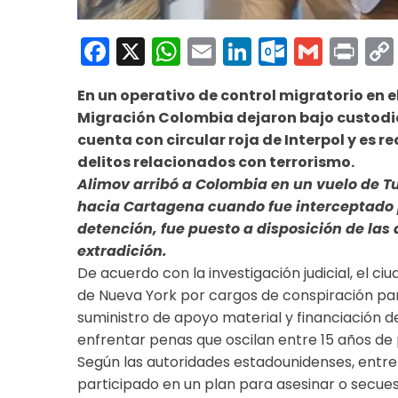
Facebook
X
WhatsApp
Email
LinkedIn
Outloo
Gmai
Pri
En un operativo de control migratorio en e
Migración Colombia dejaron bajo custodia
cuenta con circular roja de Interpol y es 
delitos relacionados con terrorismo.
Alimov arribó a Colombia en un vuelo de Tur
hacia Cartagena cuando fue interceptado po
detención, fue puesto a disposición de las
extradición.
De acuerdo con la investigación judicial, el ci
de Nueva York por cargos de conspiración par
suministro de apoyo material y financiación de
enfrentar penas que oscilan entre 15 años de
Según las autoridades estadounidenses, entre
participado en un plan para asesinar o secu