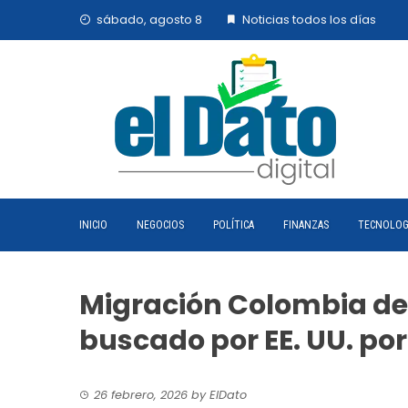
Skip
sábado, agosto 8
Noticias todos los días
to
content
INICIO
NEGOCIOS
POLÍTICA
FINANZAS
TECNOLOG
Migración Colombia de
buscado por EE. UU. por
26 febrero, 2026
by
ElDato