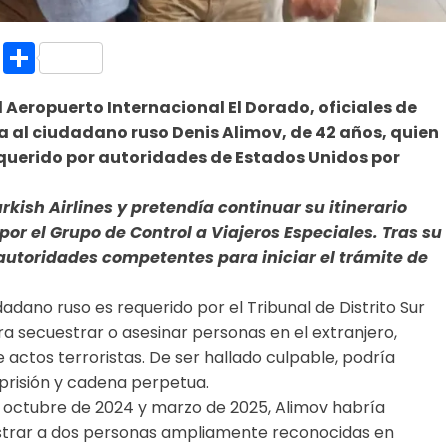
k.com
l
nt
Copy
Compartir
Link
l Aeropuerto Internacional El Dorado, oficiales de
 al ciudadano ruso Denis Alimov, de 42 años, quien
requerido por autoridades de Estados Unidos por
kish Airlines y pretendía continuar su itinerario
r el Grupo de Control a Viajeros Especiales. Tras su
 autoridades competentes para iniciar el trámite de
udadano ruso es requerido por el Tribunal de Distrito Sur
a secuestrar o asesinar personas en el extranjero,
 actos terroristas. De ser hallado culpable, podría
 prisión y cadena perpetua.
 octubre de 2024 y marzo de 2025, Alimov habría
estrar a dos personas ampliamente reconocidas en