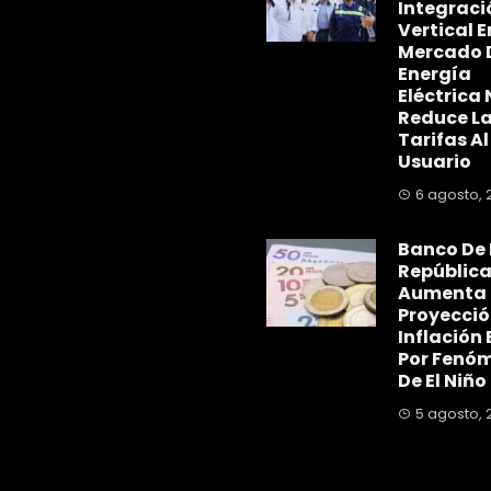
Integraci
Vertical E
Mercado 
Energía
Eléctrica 
Reduce L
Tarifas Al
Usuario
6 agosto, 
Banco De 
Repúblic
Aumenta
Proyecció
Inflación 
Por Fenó
De El Niño
5 agosto, 