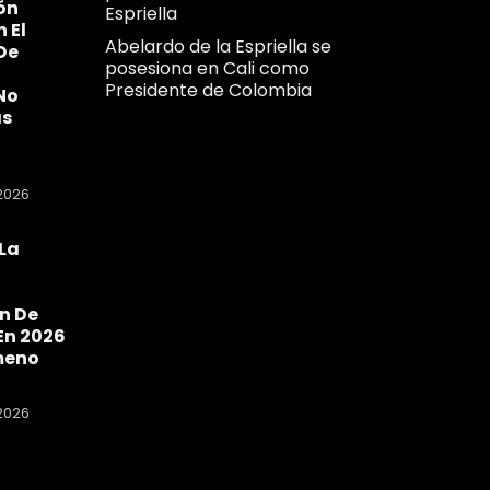
ón
Espriella
n El
Abelardo de la Espriella se
De
posesiona en Cali como
Presidente de Colombia
No
as
2026
La
a
n De
En 2026
meno
2026