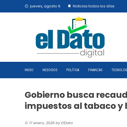
Skip
jueves, agosto 6
Noticias todos los días
to
content
INICIO
NEGOCIOS
POLÍTICA
FINANZAS
TECNOLOG
Gobierno busca recaudo
impuestos al tabaco y l
17 enero, 2026
by
ElDato