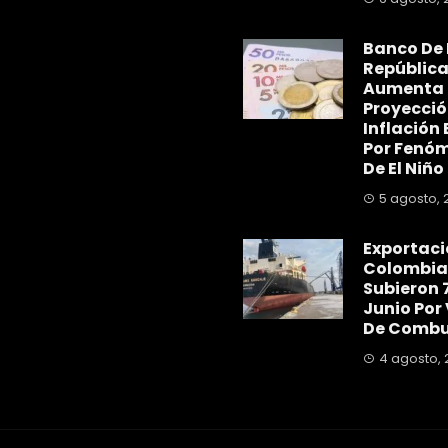
Banco De 
Repúblic
Aumenta
Proyecció
Inflación 
Por Fenó
De El Niño
5 agosto, 
Exportaci
Colombia
Subieron 
Junio Por
De Combu
4 agosto, 