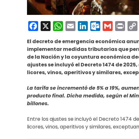
Facebook
X
WhatsApp
Email
LinkedIn
Outloo
Gmai
Pri
El decreto de emergencia económica anunc
implementar medidas tributarias que perm
de la Nación y la coyuntura económica dec
ajustes se incluyó el Decreto 1474 de 2025
licores, vinos, aperitivos y similares, exc
La tarifa se incrementó de 5% a 19%, aume
producto final. Dicha medida, según el Min
billones.
Entre los ajustes se incluyó el Decreto 1474 d
licores, vinos, aperitivos y similares, exceptua