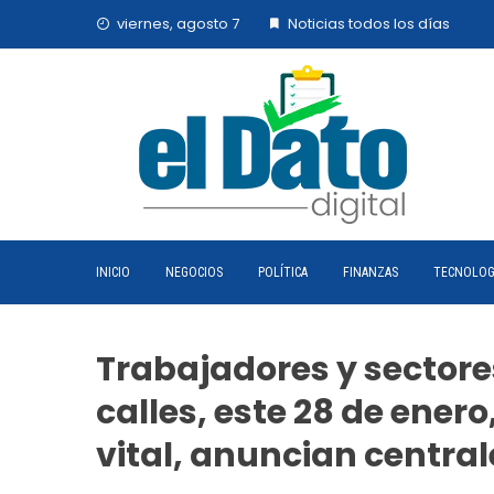
Skip
viernes, agosto 7
Noticias todos los días
to
content
INICIO
NEGOCIOS
POLÍTICA
FINANZAS
TECNOLOG
Trabajadores y sectore
calles, este 28 de enero
vital, anuncian centra