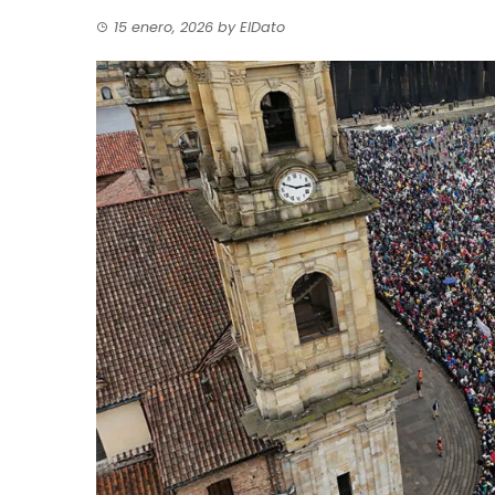
15 enero, 2026
by
ElDato