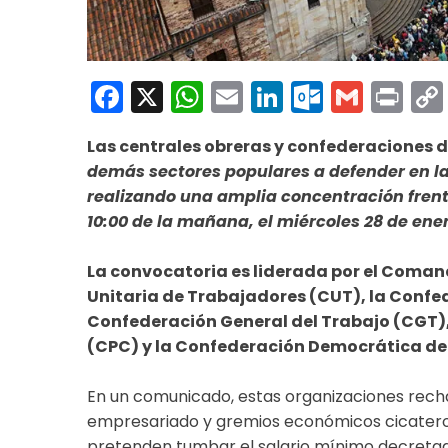
Facebook
X
WhatsApp
Email
LinkedIn
Outloo
Gmai
Pri
Las centrales obreras y confederaciones
demás sectores populares a defender en la 
realizando una amplia concentración frente 
10:00 de la mañana, el miércoles 28 de ener
La convocatoria es liderada por el Coman
Unitaria de Trabajadores (CUT), la Confe
Confederación General del Trabajo (CGT)
(CPC) y la Confederación Democrática de
En un comunicado, estas organizaciones rech
empresariado y gremios económicos cicateros, 
pretenden tumbar el salario mínimo decretad