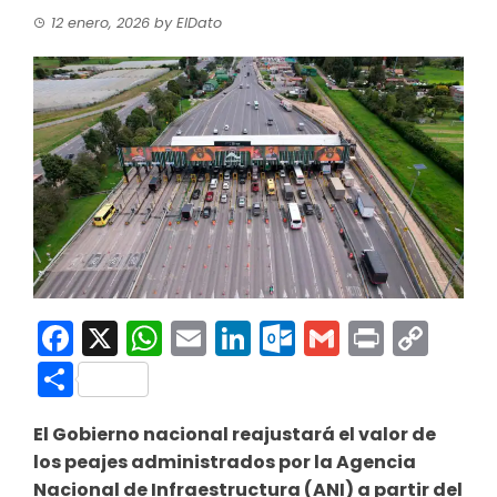
12 enero, 2026
by
ElDato
Facebook
X
WhatsApp
Email
LinkedIn
Outlook.co
Gmail
Print
Co
Link
Compartir
El Gobierno nacional reajustará el valor de
los peajes administrados por la Agencia
Nacional de Infraestructura (ANI) a partir del