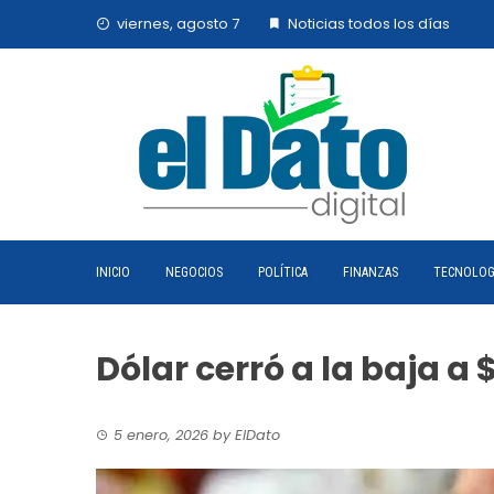
Skip
viernes, agosto 7
Noticias todos los días
to
content
INICIO
NEGOCIOS
POLÍTICA
FINANZAS
TECNOLOG
Dólar cerró a la baja a 
5 enero, 2026
by
ElDato