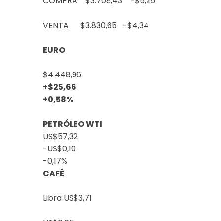
COMPRA $3.708,43
-$5,25
VENTA $3.830,65
-$4,34
EURO
$4.448,96
+$25,66
+0,58%
PETRÓLEO WTI
US$57,32
-US$0,10
-0,17%
CAFÉ
Libra
US$3,71