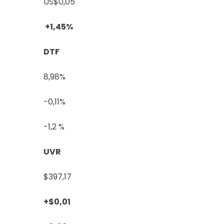
US$0,05
+1,45%
DTF
8,98%
-0,11%
-1,2 %
UVR
$397,17
+$0,01