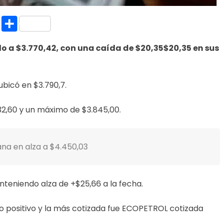
k.com
l
nt
Copy
Compartir
Link
ndo a $3.770,42, con una caída de $20,35$20,35 en sus
bicó en $3.790,7.
2,60 y un máximo de $3.845,00.
na en alza a $4.450,03
anteniendo alza de +$25,66 a la fecha.
 positivo y la más cotizada fue ECOPETROL cotizada