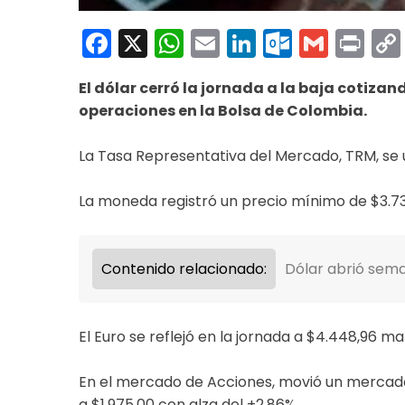
Facebook
X
WhatsApp
Email
LinkedIn
Outloo
Gmai
Pri
El dólar cerró la jornada a la baja cotiza
operaciones en la Bolsa de Colombia.
La Tasa Representativa del Mercado, TRM, se u
La moneda registró un precio mínimo de $3.73
Contenido relacionado:
Dólar abrió sema
El Euro se reflejó en la jornada a $4.448,96 m
En el mercado de Acciones, movió un mercado
a $1.975,00 con alza del +2,86%.