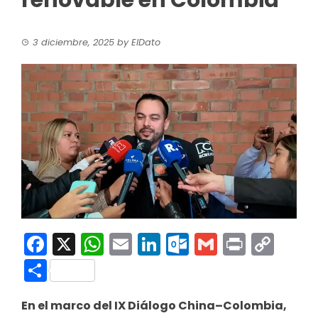
renovable en Colombia
3 diciembre, 2025
by
ElDato
Facebook
X
WhatsApp
Email
LinkedIn
Outlook.co
Gmail
Print
Co
Link
Compartir
En el marco del IX Diálogo China–Colombia,