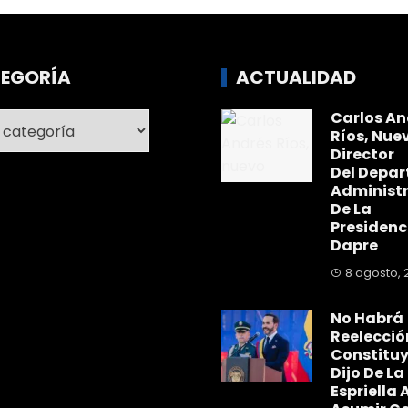
EGORÍA
ACTUALIDAD
Carlos An
ría
Ríos, Nue
Director
Del Depa
Administr
De La
Presidenc
Dapre
8 agosto, 
No Habrá
Reelecció
Constitu
Dijo De La
Espriella A