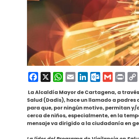
Facebook
X
WhatsApp
Email
LinkedIn
Outloo
Gmai
Pri
La Alcaldía Mayor de Cartagena, a través
Salud (Dadis), hace un llamado a padres d
para que, por ningún motivo, permitan y/o 
cerca de niños, especialmente, en la tempo
mensaje va dirigido a la ciudadanía en ge
La líder del Programa de Vigilancia en Salu