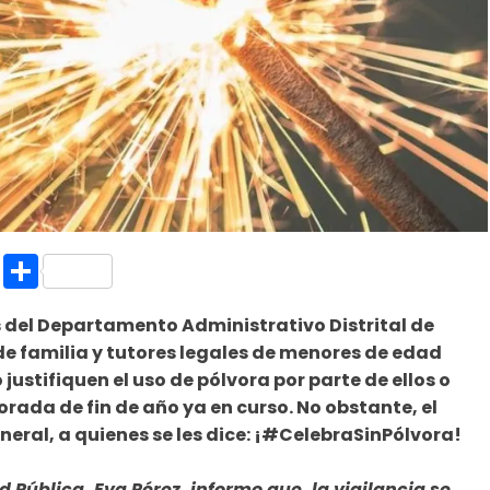
k.com
l
nt
Copy
Compartir
Link
 del Departamento Administrativo Distrital de
e familia y tutores legales de menores de edad
justifiquen el uso de pólvora por parte de ellos o
rada de fin de año ya en curso. No obstante, el
neral, a quienes se les dice: ¡#CelebraSinPólvora!
d Pública, Eva Pérez, informo que, la vigilancia se