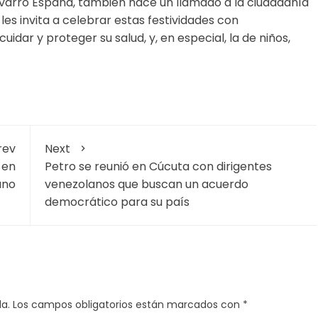
 Navarro España, también hace un llamado a la ciudadanía
es invita a celebrar estas festividades con
idar y proteger su salud, y, en especial, la de niños,
rev
Next
 en
Petro se reunió en Cúcuta con dirigentes
ano
venezolanos que buscan un acuerdo
democrático para su país
a.
Los campos obligatorios están marcados con
*