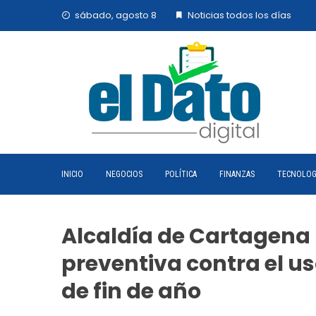
Skip
sábado, agosto 8
Noticias todos los días
to
content
INICIO
NEGOCIOS
POLÍTICA
FINANZAS
TECNOLOG
Alcaldía de Cartagena
preventiva contra el u
de fin de año