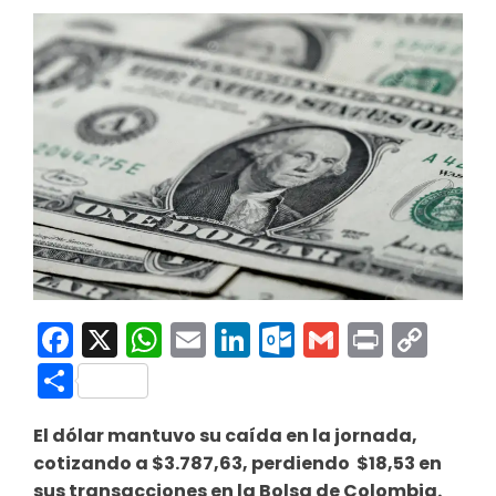
Facebook
X
WhatsApp
Email
LinkedIn
Outlook.co
Gmail
Print
Co
Link
Compartir
El dólar mantuvo su caída en la jornada,
cotizando a $3.787,63, perdiendo $18,53 en
sus transacciones en la Bolsa de Colombia.