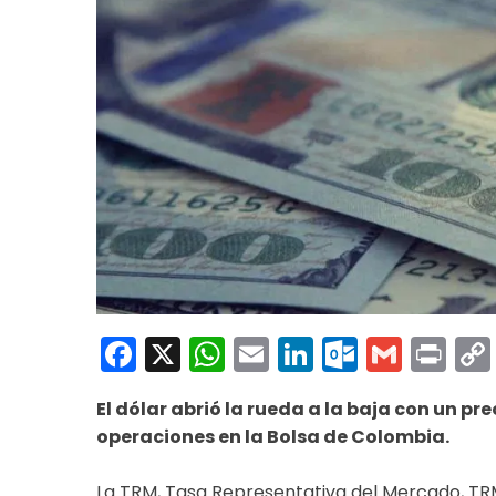
Facebook
X
WhatsApp
Email
LinkedIn
Outloo
Gmai
Pri
El dólar abrió la rueda a la baja con un pr
operaciones en la Bolsa de Colombia.
La TRM, Tasa Representativa del Mercado, TRM