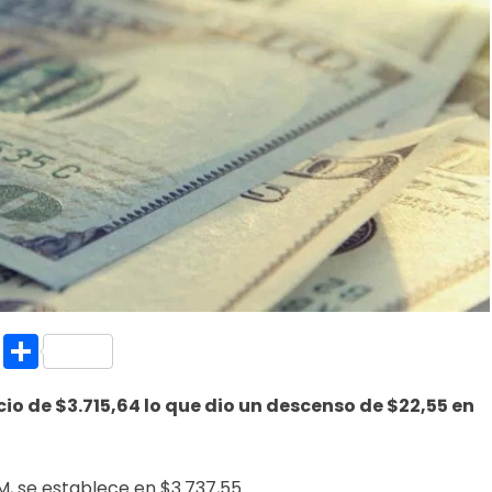
k.com
l
nt
Copy
Compartir
Link
ecio de $3.715,64 lo que dio un descenso de $22,55 en
, se establece en $3.737,55.