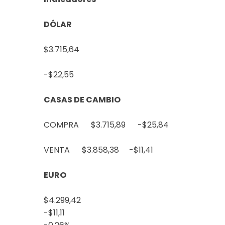
DÓLAR
$3.715,64
-$22,55
CASAS DE CAMBIO
COMPRA $3.715,89
-$25,84
VENTA $3.858,38
-$11,41
EURO
$4.299,42
-$11,11