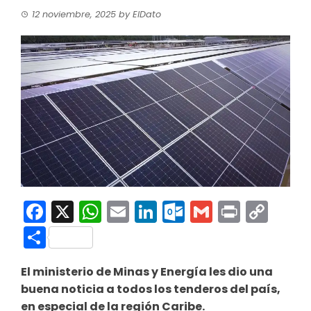
12 noviembre, 2025
by
ElDato
Facebook
X
WhatsApp
Email
LinkedIn
Outlook.co
Gmail
Print
Co
Link
Compartir
El ministerio de Minas y Energía les dio una
buena noticia a todos los tenderos del país,
en especial de la región Caribe.