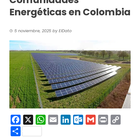
Comunidades
Energéticas en Colombia
5 noviembre, 2025
by
ElDato
Facebook
X
WhatsApp
Email
LinkedIn
Outlook.co
Gmail
Print
Co
Link
Compartir