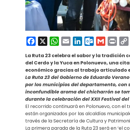
Facebook
X
WhatsApp
Email
LinkedIn
Outloo
Gmai
Pri
La Ruta 23 celebra el sabor y la tradición c
del Cerdo y la Yuca en Polonuevo, una cit
económico gracias al trabajo articulado 
La Ruta 23 del Gobierno de Eduardo Verano
por los municipios del departamento, con 
inconfundible aroma del chicharrón se toma
durante la celebración del XXII Festival del
El recorrido continuará en Polonuevo, con el t
están organizados por las alcaldías municipal
través de la Secretaría de Cultura y Patrimoni
La primera parada de la Ruta 23 será en ‘el c