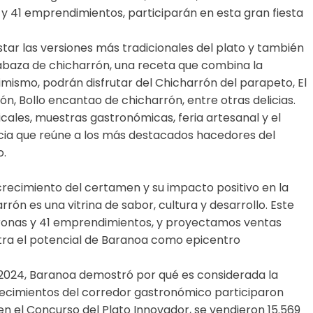
 41 emprendimientos, participarán en esta gran fiesta
star las versiones más tradicionales del plato y también
baza de chicharrón, una receta que combina la
Asimismo, podrán disfrutar del Chicharrón del parapeto, El
ón, Bollo encantao de chicharrón, entre otras delicias.
ales, muestras gastronómicas, feria artesanal y el
ia que reúne a los más destacados hacedores del
o.
crecimiento del certamen y su impacto positivo en la
rrón es una vitrina de sabor, cultura y desarrollo. Este
tronas y 41 emprendimientos, y proyectamos ventas
stra el potencial de Baranoa como epicentro
 2024, Baranoa demostró por qué es considerada la
blecimientos del corredor gastronómico participaron
 el Concurso del Plato Innovador, se vendieron 15.569