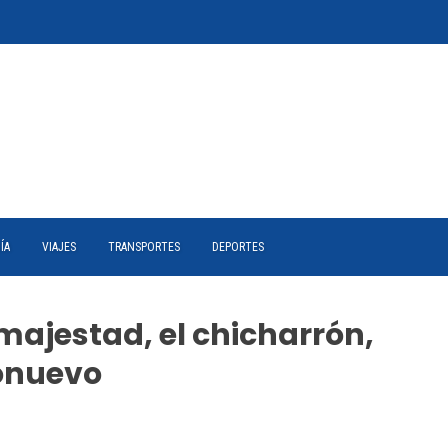
ÍA
VIAJES
TRANSPORTES
DEPORTES
majestad, el chicharrón,
lonuevo