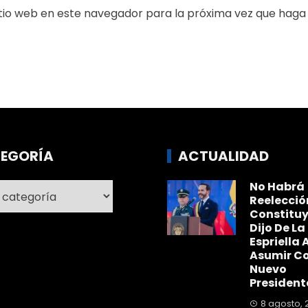
itio web en este navegador para la próxima vez que haga
EGORÍA
ACTUALIDAD
No Habrá
ría
Reelecció
Constitu
Dijo De La
Espriella A
Asumir C
Nuevo
President
8 agosto, 