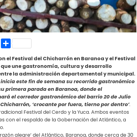
k.com
l
nt
Copy
Compartir
Link
on el Festival del Chicharrón en Baranoa y el Festival
a que une gastronomía, cultura y desarrollo
entre la administración departamental y municipal.
 inicia este fin de semana su recorrido gastronómico
su primera parada en Baranoa, donde el
rá el corredor gastronómico del barrio 20 de Julio
 Chicharrón, ‘crocante por fuera, tierno por dentro’
.
radicional Festival del Cerdo y la Yuca. Ambos eventos
es con el respaldo de la Gobernación del Atlántico, a
o.
orazón alegre’ del Atlántico, Baranoa, donde cerca de 30