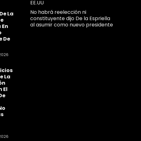
EE.UU
No habrá reelección ni
De La
constituyente dijo De la Espriella
Se
al asumir como nuevo presidente
 En
o
e De
2026
icios
e La
ón
n El
De
No
as
2026