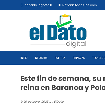
Skip
sábado, agosto 8
Noticias todos los días
to
content
INICIO
NEGOCIOS
POLÍTICA
FINANZAS
TECNOLOG
Este fin de semana, su 
reina en Baranoa y Po
10 octubre, 2025
by
ElDato