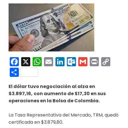
Facebook
X
WhatsApp
Email
LinkedIn
Outlook.co
Gmail
Print
Co
Link
Compartir
El dólar tuvo negociación al alza en
$3.897,16,
con aumento de $17,30 en sus
operaciones en la Bolsa de Colombia.
La Tasa Representativa del Mercado, TRM, quedó
certificada en $3.879,80.