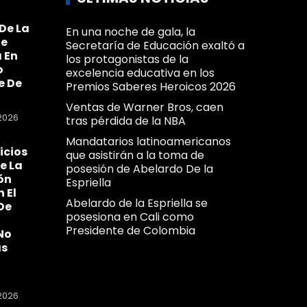
De La
En una noche de gala, la
Se
Secretaría de Educación exaltó a
 En
los protagonistas de la
o
excelencia educativa en los
e De
Premios Saberes Heroicos 2026
Ventas de Warner Bros, caen
2026
tras pérdida de la NBA
Mandatarios latinoamericanos
icios
que asistirán a la toma de
e La
posesión de Abelardo De la
ón
Espriella
n El
Abelardo de la Espriella se
De
posesiona en Cali como
Presidente de Colombia
No
as
2026