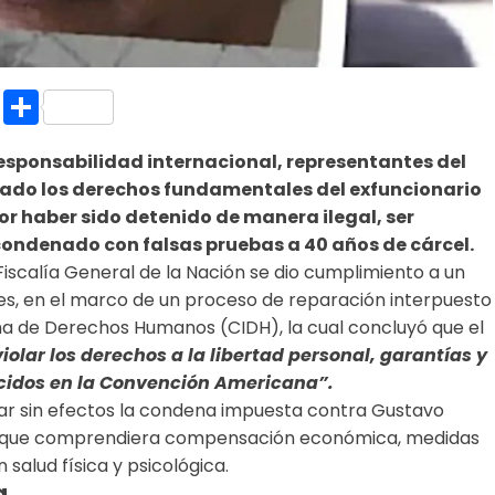
k.com
l
nt
Copy
Compartir
Link
esponsabilidad internacional, representantes del
ado los derechos fundamentales del exfuncionario
or haber sido detenido de manera ilegal, ser
 condenado con falsas pruebas a 40 años de cárcel.
Fiscalía General de la Nación se dio cumplimiento a un
, en el marco de un proceso de reparación interpuesto
na de Derechos Humanos (CIDH), la cual concluyó que el
iolar los derechos a la libertad personal, garantías y
ecidos en la Convención Americana”.
r sin efectos la condena impuesta contra Gustavo
al que comprendiera compensación económica, medidas
n salud física y psicológica.
a