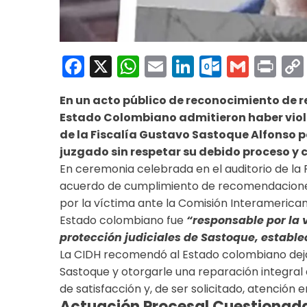
Facebook
X
WhatsApp
Email
LinkedIn
Outloo
Gmai
Pri
En un acto público de reconocimiento de r
Estado Colombiano admitieron haber viol
de la Fiscalía Gustavo Sastoque Alfonso p
juzgado sin respetar su debido proceso y
En ceremonia celebrada en el auditorio de la 
acuerdo de cumplimiento de recomendaciones
por la víctima ante la Comisión Interamerica
Estado colombiano fue
“responsable por la v
protección judiciales de Sastoque, establ
La CIDH recomendó al Estado colombiano deja
Sastoque y otorgarle una reparación integr
de satisfacción y, de ser solicitado, atención e
Actuación Procesal Cuestionad