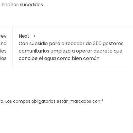
s hechos sucedidos.
rev
Next
ana
Con subsidio para alrededor de 350 gestores
les
comunitarios empieza a operar decreto que
ios
concibe el agua como bien común
a.
Los campos obligatorios están marcados con
*