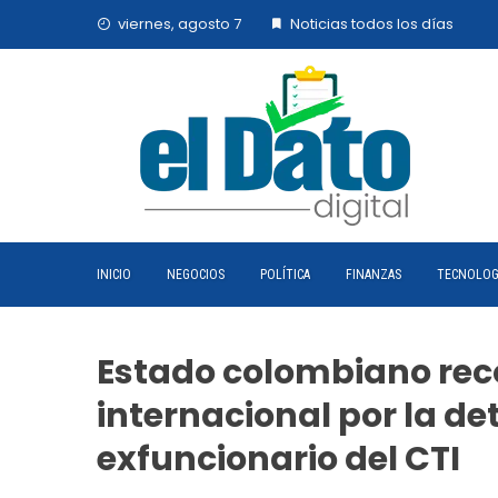
Skip
viernes, agosto 7
Noticias todos los días
to
content
INICIO
NEGOCIOS
POLÍTICA
FINANZAS
TECNOLOG
Estado colombiano rec
internacional por la de
exfuncionario del CTI