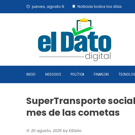
Skip
jueves, agosto 6
Noticias todos los días
to
content
INICIO
NEGOCIOS
POLÍTICA
FINANZAS
TECNOLOG
SuperTransporte social
mes de las cometas
20 agosto, 2025
by
ElDato