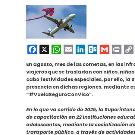
Facebook
X
WhatsApp
Email
LinkedIn
Outloo
Gmai
Pri
En agosto, mes de las cometas, en las infr
viajeros que se trasladan con niños, niñas
cabo festividades especiales, por ello, la
presencia en dichas regiones, mediante e
“#VuelaSeguroConVico”.
En lo que va corrido de 2025, la Superinte
de capacitación en 22 instituciones educat
adolescentes, mediante la socialización de
transporte público, a través de actividades