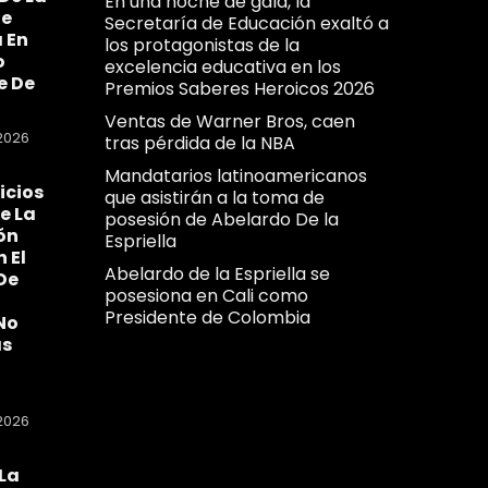
En una noche de gala, la
Se
Secretaría de Educación exaltó a
 En
los protagonistas de la
o
excelencia educativa en los
e De
Premios Saberes Heroicos 2026
Ventas de Warner Bros, caen
2026
tras pérdida de la NBA
Mandatarios latinoamericanos
icios
que asistirán a la toma de
e La
posesión de Abelardo De la
ón
Espriella
n El
Abelardo de la Espriella se
De
posesiona en Cali como
Presidente de Colombia
No
as
2026
La