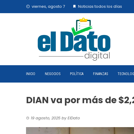
Skip
viernes, agosto 7
Noticias todos los días
to
content
INICIO
NEGOCIOS
POLÍTICA
FINANZAS
TECNOLOG
DIAN va por más de $2,2
19 agosto, 2025
by
ElDato