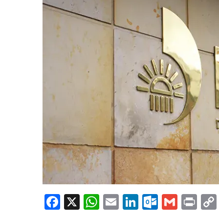
Facebook
X
WhatsApp
Email
LinkedIn
Outloo
Gmai
Pri