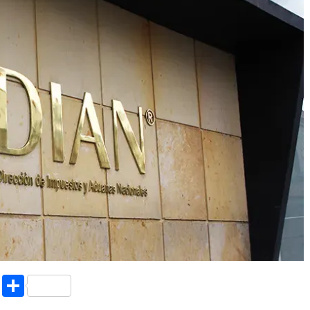
k.com
l
nt
Copy
Compartir
Link