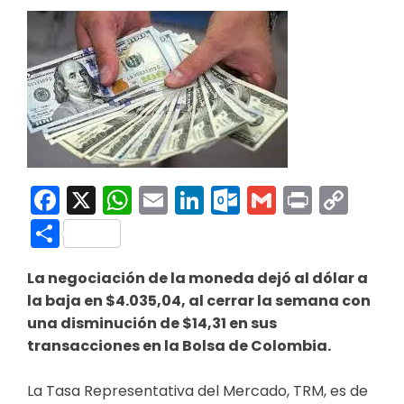
Facebook
X
WhatsApp
Email
LinkedIn
Outlook.co
Gmail
Print
Co
Link
Compartir
La negociación de la moneda dejó al dólar a
la baja en $4.035,04, al cerrar la semana con
una disminución de $14,31 en sus
transacciones en la Bolsa de Colombia.
La Tasa Representativa del Mercado, TRM, es de