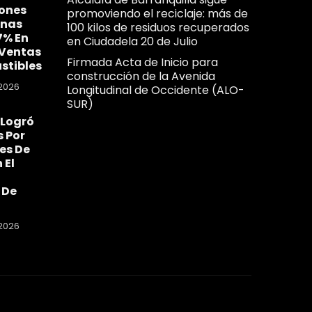
ones
promoviendo el reciclaje: más de
nas
100 kilos de residuos recuperados
7% En
en Ciudadela 20 de Julio
 Ventas
Firmada Acta de Inicio para
stibles
construcción de la Avenida
2026
Longitudinal de Occidente (ALO-
SUR)
 Logró
s Por
nes De
 El
 De
2026