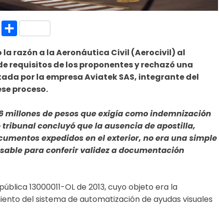
k.com
l
nt
Copy
Compartir
Link
la razón a la Aeronáutica Civil (Aerocivil) al
 de requisitos de los proponentes y rechazó una
ada por la empresa Aviatek SAS, integrante del
ese proceso.
01,6 millones de pesos que exigía como indemnización
 tribunal concluyó que la ausencia de apostilla,
cumentos expedidos en el exterior, no era una simple
nsable para conferir validez a documentación
 pública 13000011-OL de 2013, cuyo objeto era la
miento del sistema de automatización de ayudas visuales