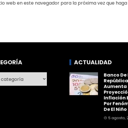
itio web en este navegador para la próxima vez que haga
EGORÍA
ACTUALIDAD
Banco De 
ría
Repúblic
Aumenta
Proyecció
Inflación 
Por Fenó
De El Niño
5 agosto, 