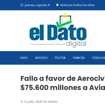
Skip
jueves, agosto 6
Noticias todos los días
to
content
INICIO
NEGOCIOS
POLÍTICA
FINANZAS
TECNOLOG
Fallo a favor de Aerociv
$75.600 millones a Avi
31 julio, 2025
by
ElDato