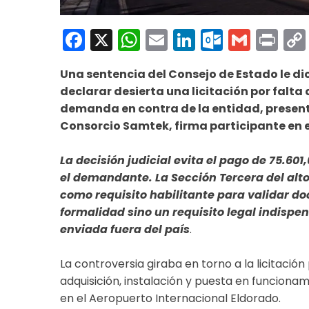
Facebook
X
WhatsApp
Email
LinkedIn
Outloo
Gmai
Pri
Una sentencia del Consejo de Estado le dio 
declarar desierta una licitación por falta
demanda en contra de la entidad, present
Consorcio Samtek, firma participante en 
La decisión judicial evita el pago de 75.6
el demandante. La Sección Tercera del alto
como requisito habilitante para validar do
formalidad sino un requisito legal indispe
enviada fuera del país
.
La controversia giraba en torno a la licitación
adquisición, instalación y puesta en funciona
en el Aeropuerto Internacional Eldorado.