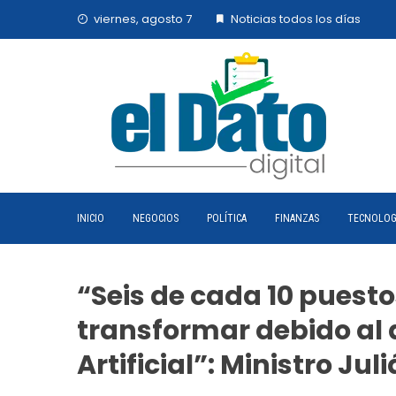
Skip
viernes, agosto 7
Noticias todos los días
to
content
INICIO
NEGOCIOS
POLÍTICA
FINANZAS
TECNOLOG
“Seis de cada 10 puesto
transformar debido al 
Artificial”: Ministro Jul