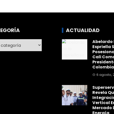
EGORÍA
ACTUALIDAD
Abelardo 
ría
Espriella 
Posesiona
Cali Com
President
Colombia
6 agosto, 
Superserv
Revela Qu
Integraci
Vertical E
Mercado 
Energía