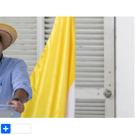
k.com
l
nt
Copy
Compartir