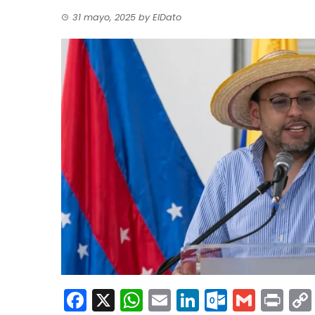
31 mayo, 2025
by
ElDato
Facebook
X
WhatsApp
Email
LinkedIn
Outloo
Gmai
Pri