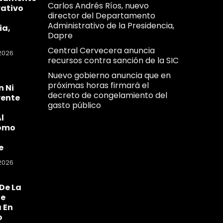
Carlos Andrés Ríos, nuevo
ativo
director del Departamento
Administrativo de la Presidencia,
ia,
Dapre
Central Cervecera anuncia
2026
recursos contra sanción de la SIC
Nuevo gobierno anuncia que en
próximas horas firmará el
n Ni
decreto de congelamiento del
yente
gasto público
l
omo
e
2026
De La
Se
 En
o