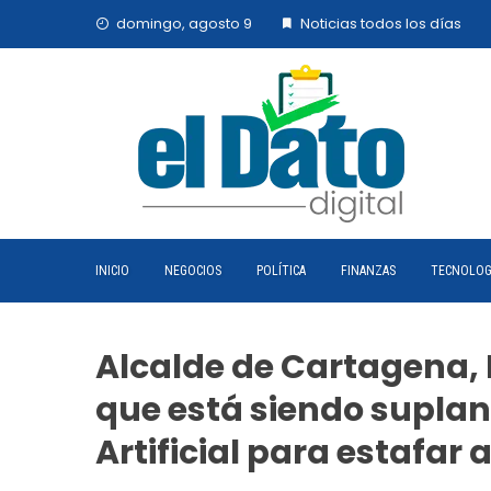
Skip
domingo, agosto 9
Noticias todos los días
to
content
INICIO
NEGOCIOS
POLÍTICA
FINANZAS
TECNOLOG
Alcalde de Cartagena
que está siendo suplan
Artificial para estafar 