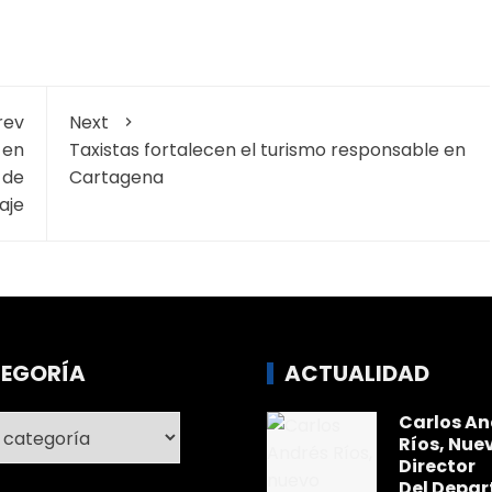
rev
Next
 en
Taxistas fortalecen el turismo responsable en
 de
Cartagena
aje
EGORÍA
ACTUALIDAD
Carlos An
ría
Ríos, Nue
Director
Del Depa