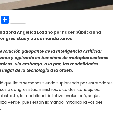
k.com
l
nt
Copy
Compartir
Link
enadora Angélica Lozano por hacer pública una
ongresistas y otros mandatarios.
a evolución galopante de la Inteligencia Artificial,
ado y agilizado en beneficio de múltiples sectores
micos. Sin embargo, a la par, las modalidades
 ilegal de la tecnología a la orden.
ó que lleva semanas siendo suplantado por estafadores
 a congresistas, ministros, alcaldes, concejales,
obstante, la modalidad delictiva evolucionó, según
nza Verde, pues están llamando imitando la voz del
.