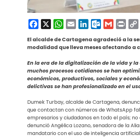
Facebook
X
WhatsApp
Email
LinkedIn
Outloo
Gmai
Pri
El alcalde de Cartagena agradeció a la s
modalidad que lleva meses afectando a c
En la era de la digitalización de la vida y l
muchos procesos cotidianos se han optimiz
económicos, productivos, sociales y econó
delictivas se han profesionalizado en el uso
Dumek Turbay, alcalde de Cartagena, denunci
que contactan con números de WhatsApp falsos
empresarios y ciudadanos en todo el país; no 
denunció Angélica Lozano, senadora de la Alia
mandatario con el uso de inteligencia artificial