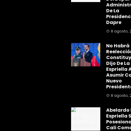
Administr
De La
Presidenc
Dapre
8 agosto, 
No Habrá
Reelecció
Constitu
Dijo De La
Espriella A
Asumir C
Nuevo
President
8 agosto, 
Abelardo 
Espriella 
Posesiona
Cali Com