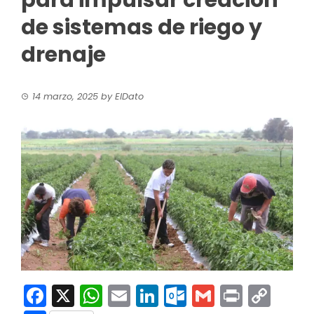
para impulsar creación
de sistemas de riego y
drenaje
14 marzo, 2025
by
ElDato
Facebook
X
WhatsApp
Email
LinkedIn
Outlook.co
Gmail
Print
Co