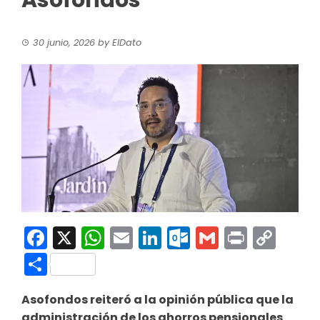
Asofondos
30 junio, 2026
by
ElDato
Facebook
X
WhatsApp
Email
LinkedIn
Outlook.co
Gmail
Print
Co
Link
Compartir
Asofondos reiteró a la opinión pública que la
administración de los ahorros pensionales