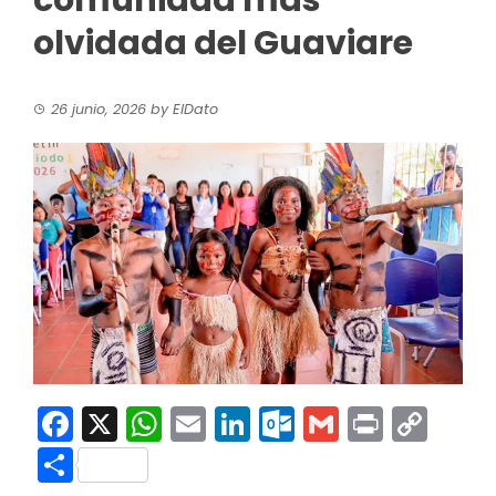
comunidad más
olvidada del Guaviare
26 junio, 2026
by
ElDato
Facebook
X
WhatsApp
Email
LinkedIn
Outlook.co
Gmail
Print
Co
Link
Compartir