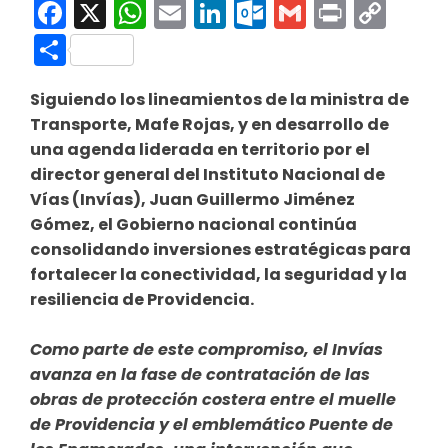
Facebook
X
WhatsApp
Email
LinkedIn
Outlook.co
Gmail
Print
Co
Link
Compartir
Siguiendo los lineamientos de la ministra de
Transporte, Mafe Rojas, y en desarrollo de
una agenda liderada en territorio por el
director general del Instituto Nacional de
Vías (Invías), Juan Guillermo Jiménez
Gómez, el Gobierno nacional continúa
consolidando inversiones estratégicas para
fortalecer la conectividad, la seguridad y la
resiliencia de Providencia.
Como parte de este compromiso, el Invías
avanza en la fase de contratación de las
obras de protección costera entre el muelle
de Providencia y el emblemático Puente de