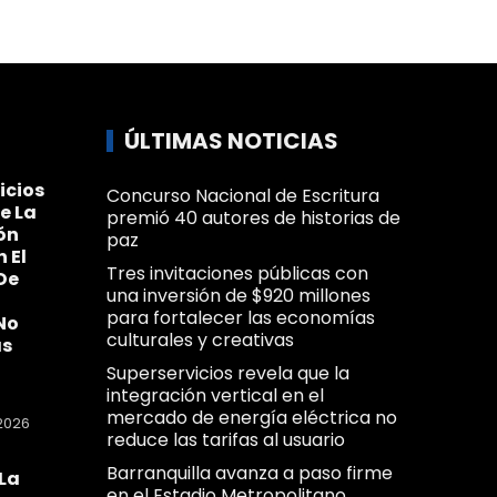
ÚLTIMAS NOTICIAS
icios
Concurso Nacional de Escritura
e La
premió 40 autores de historias de
ón
paz
n El
Tres invitaciones públicas con
De
una inversión de $920 millones
para fortalecer las economías
No
culturales y creativas
as
Superservicios revela que la
integración vertical en el
mercado de energía eléctrica no
2026
reduce las tarifas al usuario
Barranquilla avanza a paso firme
La
en el Estadio Metropolitano