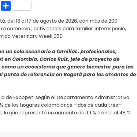
k.com
l
nt
Copy
Compartir
Link
á, del 13 al 17 de agosto de 2026, con más de 200
 comercial, actividades para familias interespecie,
mico Veterinary Week 360.
en un solo escenario a familias, profesionales,
t en Colombia. Carlos Ruíz, jefe de proyecto de
ir como un ecosistema que genere bienestar para las
al punto de referencia en Bogotá para los amantes de
ncia de Expopet: según el Departamento Administrativo
7 % de los hogares colombianos —dos de cada tres—
 lo que representó un aumento del 19 % frente al 48 %