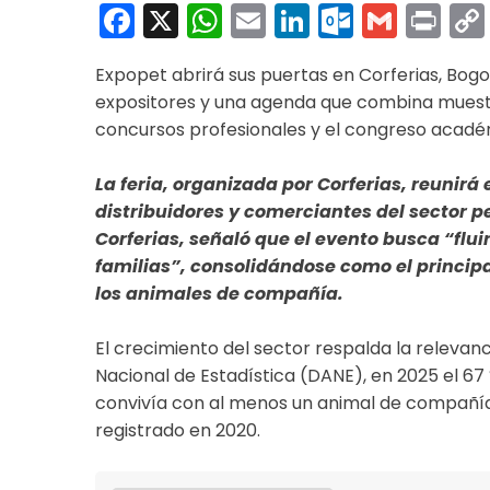
Facebook
X
WhatsApp
Email
LinkedIn
Outloo
Gmai
Pri
Expopet abrirá sus puertas en Corferias, Bogot
expositores y una agenda que combina muestra
concursos profesionales y el congreso acadé
La feria, organizada por Corferias, reunirá 
distribuidores y comerciantes del sector pe
Corferias, señaló que el evento busca “flu
familias”, consolidándose como el princip
los animales de compañía.
El crecimiento del sector respalda la releva
Nacional de Estadística (DANE), en 2025 el 6
convivía con al menos un animal de compañía,
registrado en 2020.