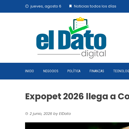
Skip
jueves, agosto 6
Noticias todos los días
to
content
INICIO
NEGOCIOS
POLÍTICA
FINANZAS
TECNOLOG
Expopet 2026 llega a Cor
2 junio, 2026
by
ElDato