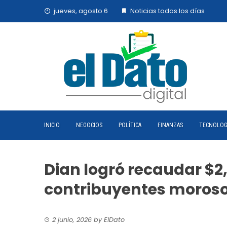
Skip
jueves, agosto 6
Noticias todos los días
to
content
INICIO
NEGOCIOS
POLÍTICA
FINANZAS
TECNOLOG
Dian logró recaudar $2,
contribuyentes moros
2 junio, 2026
by
ElDato