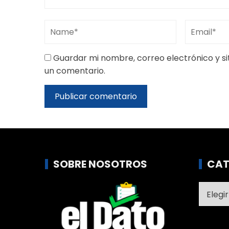
264 mil contribuyentes, además de una jornada
General de la Nación orientada a contribuyen
por más de $103.922 millones.
“La respuesta de los contribuyentes demuestra
canales de atención oportunos, el cumplimien
estrategia de cobro para facilitar que quien
ponerse al día y avanzar hacia una mayor cult
general de Dian, Carlos Emilio Betancourt Gal
Posted in
Actualidad
P
Con despliegue de 120.000 uniformad
Policía Nacional reportó jornada electoral
completa normali