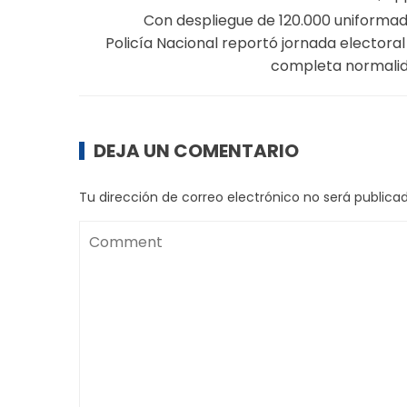
Impuesto sobre las Ventas (IVA), que represen
gestionado; seguido del Impuesto sobre la Rent
Fuente, que aportó $597.230 millones (23%).
En menor proporción se registraron pagos aso
millones (4,6%); el Impuesto al Consumo, con $
que sumaron $125.297 millones (4,8%).
Estos resultados son producto de una estrateg
desarrolló más de dos millones de acciones d
La estrategia incluyó 251.649 correos electró
WhatsApp, 354.957 interacciones mediante IVR
telefónicas y 9 webinars, que permitieron ori
facilitando decisiones efectivas de pago y nor
La estrategia incluyó jornadas de atención pe
Direcciones Seccionales, entre el 16 de marzo 