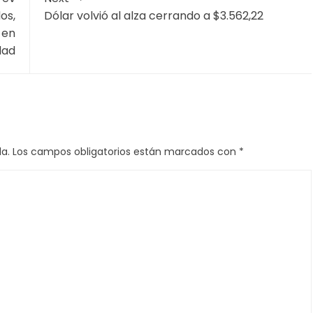
tó $945.418 millones, equivalentes a 36,4 % del total
a, con $741.015 millones (28,5%); y la Retención en la
ciados al Régimen Simple de Tributación, con $120.480
67.347 millones (2,6%); y otros conceptos tributarios,
ia integral diseñada y ejecutada por la Dian que
e contacto con contribuyentes.
nicos, 618.981 mensajes SMS, 291.593 mensajes de
 informativo e interactivo, cerca de 89 mil llamadas
entar a más de 28 mil contribuyentes en tiempo real,
malización tributaria.
rsonalizada que se desarrollaron en las diferentes
y el 30 de abril, las cuales permitieron alcanzar a más de