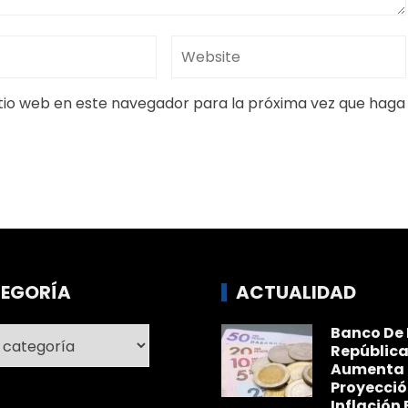
 especial adelantada en articulación con la Fiscalía
tes denunciados, en la que se gestionaron obligaciones
 que cuando existen medidas claras, alivios efectivos y
to es posible. Seguiremos fortaleciendo nuestra
es aún mantienen obligaciones pendientes puedan
ura de cumplimiento voluntario”, señaló el director
eano.
rev
Next
os,
Dólar volvió al alza cerrando a $3.562,22
 en
dad