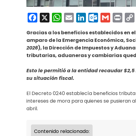
Facebook
X
WhatsApp
Email
LinkedIn
Outloo
Gmai
Pri
Gracias a los beneficios establecidos en e
amparo de la Emergencia Económica, Socia
2026
), la Dirección de Impuestos y Aduana
tributarias, aduaneras y cambiarias qued
Esto le permitió a la entidad recaudar $2,5
su situación fiscal.
El Decreto 0240 establecía beneficios tribut
intereses de mora para quienes se pusieran al
abril.
Contenido relacionado: