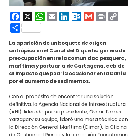
Facebook
X
WhatsApp
Email
LinkedIn
Outlook.co
Gmail
Print
Co
Link
Compartir
La aparición de un boquete de origen
antrópico en el Canal del Dique ha generado
preocupación entre la comunidad pesquera,
marítima y portuaria de Cartagena, debido
al impacto que podría ocasionar en la bahía
por el aumento de sedimentos.
Con el propósito de encontrar una solución
definitiva, la Agencia Nacional de Infraestructura
(ANI), liderada por su presidente, Óscar Torres
Yarzagary su equipo, lideró una mesa técnica con
la Dirección General Marítima (Dimar), la Oficina
de Gestión del Riesgo y la concesión Ecosistemas