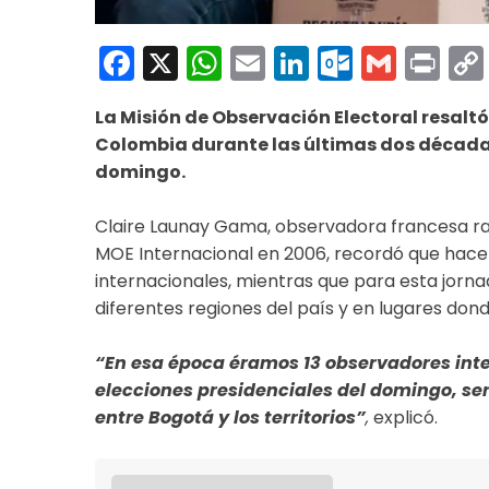
Facebook
X
WhatsApp
Email
LinkedIn
Outloo
Gmai
Pri
La Misión de Observación Electoral resaltó
Colombia durante las últimas dos décadas,
domingo.
Claire Launay Gama, observadora francesa radi
MOE Internacional en 2006, recordó que hace 
internacionales, mientras que para esta jorn
diferentes regiones del país y en lugares don
“En esa época éramos 13 observadores inte
elecciones presidenciales del domingo, se
entre Bogotá y los territorios”
,
explicó.