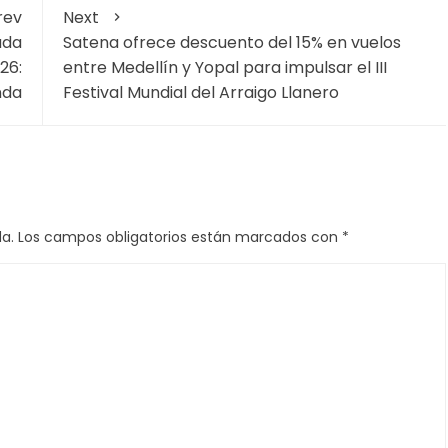
rev
Next
uda
Satena ofrece descuento del 15% en vuelos
26:
entre Medellín y Yopal para impulsar el III
nda
Festival Mundial del Arraigo Llanero
a.
Los campos obligatorios están marcados con
*