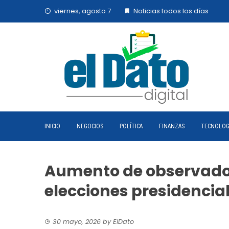
Skip
viernes, agosto 7
Noticias todos los días
to
content
INICIO
NEGOCIOS
POLÍTICA
FINANZAS
TECNOLOG
Aumento de observador
elecciones presidencia
30 mayo, 2026
by
ElDato