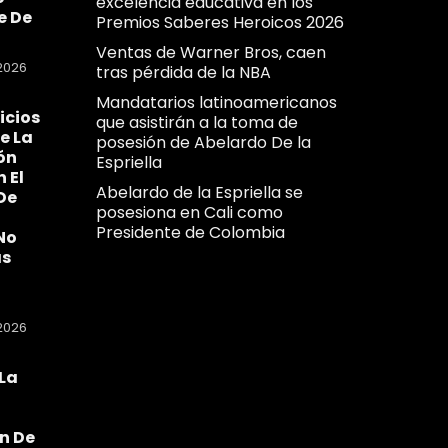
excelencia educativa en los
e De
Premios Saberes Heroicos 2026
Ventas de Warner Bros, caen
2026
tras pérdida de la NBA
Mandatarios latinoamericanos
icios
que asistirán a la toma de
e La
posesión de Abelardo De la
ón
Espriella
n El
Abelardo de la Espriella se
De
posesiona en Cali como
Presidente de Colombia
No
as
2026
La
a
n De