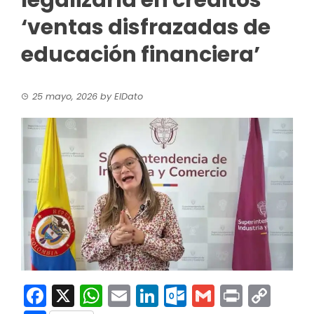
legalizaría en créditos
‘ventas disfrazadas de
educación financiera’
25 mayo, 2026
by
ElDato
Facebook
X
WhatsApp
Email
LinkedIn
Outlook.co
Gmail
Print
Co