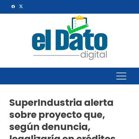
Skip
to
content
SuperIndustria alerta
sobre proyecto que,
según denuncia,