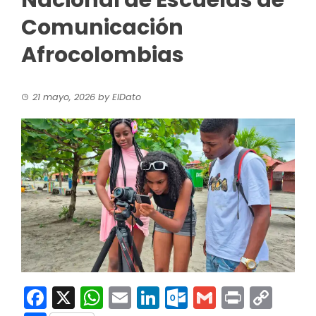
Nacional de Escuelas de
Comunicación
Afrocolombias
21 mayo, 2026
by
ElDato
Facebook
X
WhatsApp
Email
LinkedIn
Outlook.co
Gmail
Print
Co