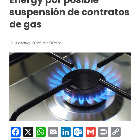
Energy por posible
suspensión de contratos
de gas
9 mayo, 2026
by
ElDato
Facebook
X
WhatsApp
Email
LinkedIn
Outlook.co
Gmail
Print
Co