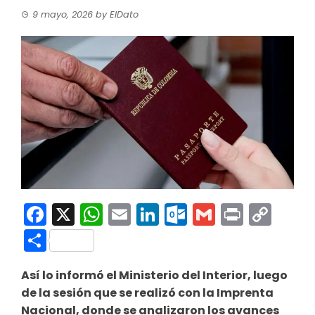
9 mayo, 2026
by
ElDato
Facebook
X
WhatsApp
Email
LinkedIn
Outlook.co
Gmail
Print
Co
Link
Compartir
Así lo informó el Ministerio del Interior, luego
de la sesión que se realizó con la Imprenta
Nacional, donde se analizaron los avances