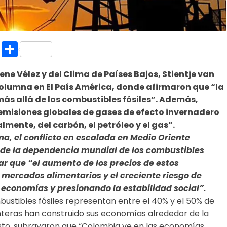
k.com
l
nt
Copy
Compartir
Link
ne Vélez y del Clima de Países Bajos, Stientje van
olumna en El País América​, donde afirmaron que “la
más allá de los combustibles fósiles”. Además,
 emisiones globales de gases de efecto invernadero
lmente, del carbón, el petróleo y el gas”.
ma, el conflicto en escalada en Medio Oriente
de la dependencia mundial de los combustibles
car que “el aumento de los precios de estos
 mercados alimentarios y el creciente riesgo de
 economías y presionando la estabilidad social”.
bustibles fósiles representan entre el 40% y el 50% de
enteras han construido sus economías alrededor de la
esto, subrayaron que “Colombia ve en las economías