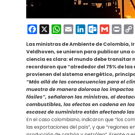
Facebook
X
WhatsApp
Email
LinkedIn
Outloo
Gmai
Pri
Las ministras de Ambiente de Colombia, Ire
Veldhoven, se unieron para publicar una c
ciencia es clara: el mundo debe transitar 
recordaron que “alrededor del 75% de las
provienen del sistema energético, principa
“Más allá de las consecuencias para el cli
muestra de manera dolorosa los impactos 
fósiles”, señalaron las ministras, al desta
combustibles, los efectos en cadena en los
escasez de suministro están afectando las
En el caso colombiano, indicaron que “los com
las exportaciones del país”, y que “regiones 
producción de carbón y petróleo”. Frente a 