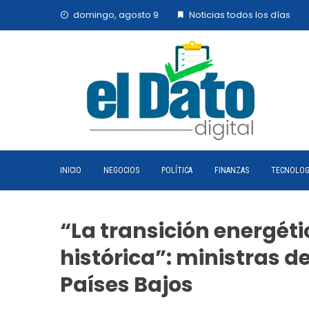
Skip
domingo, agosto 9
Noticias todos los días
to
content
INICIO
NEGOCIOS
POLÍTICA
FINANZAS
TECNOLOG
“La transición energét
histórica”: ministras 
Países Bajos