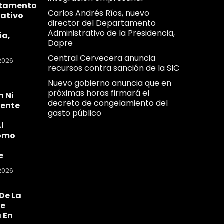
rtamento
Carlos Andrés Ríos, nuevo
ativo
director del Departamento
Administrativo de la Presidencia,
ia,
Dapre
Central Cervecera anuncia
2026
recursos contra sanción de la SIC
Nuevo gobierno anuncia que en
próximas horas firmará el
n Ni
decreto de congelamiento del
yente
gasto público
l
omo
e
2026
De La
Se
 En