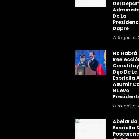
Del Depa
Administr
De La
Presidenc
Dapre
8 agosto, 
No Habrá
Reelecció
Constitu
Dijo De La
Espriella A
Asumir C
Nuevo
President
8 agosto, 
Abelardo 
Espriella 
Posesiona