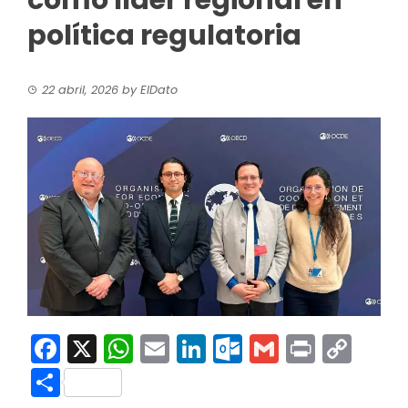
como líder regional en
política regulatoria
22 abril, 2026
by
ElDato
Facebook
X
WhatsApp
Email
LinkedIn
Outlook.co
Gmail
Print
Co
Link
Compartir