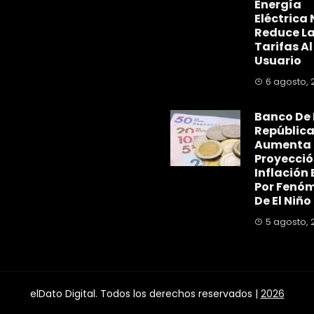
Energía
Eléctrica 
Reduce L
Tarifas Al
Usuario
6 agosto, 
Banco De 
Repúblic
Aumenta
Proyecció
Inflación 
Por Fenó
De El Niño
5 agosto, 
elDato Digital. Todos los derechos reservados |
2026