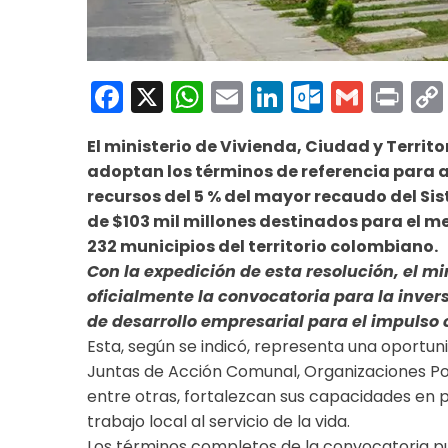
Facebook
X
WhatsApp
Email
LinkedIn
Outloo
Gmai
Pri
El ministerio de Vivienda, Ciudad y Territo
adoptan los términos de referencia para 
recursos del 5 % del mayor recaudo del Si
de $103 mil millones destinados para el m
232 municipios del territorio colombiano.
Con la expedición de esta resolución, el min
oficialmente la convocatoria para la inve
de desarrollo empresarial para el impulso
Esta, según se indicó, representa una oportun
Juntas de Acción Comunal, Organizaciones Po
entre otras, fortalezcan sus capacidades en 
trabajo local al servicio de la vida.
Los términos completos de la convocatoria p