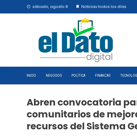
Skip
sábado, agosto 8
Noticias todos los días
to
content
INICIO
NEGOCIOS
POLÍTICA
FINANZAS
TECNOLOG
Abren convocatoria par
comunitarios de mejor
recursos del Sistema G