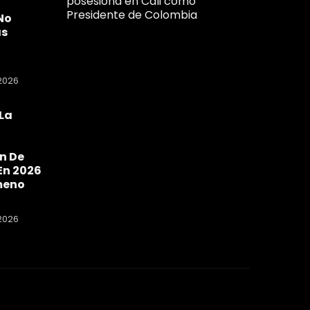
posesiona en Cali como
Presidente de Colombia
No
as
2026
La
a
n De
En 2026
meno
2026