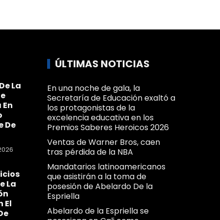
ÚLTIMAS NOTICIAS
De La
En una noche de gala, la
Se
Secretaría de Educación exaltó a
 En
los protagonistas de la
o
excelencia educativa en los
e De
Premios Saberes Heroicos 2026
Ventas de Warner Bros, caen
2026
tras pérdida de la NBA
Mandatarios latinoamericanos
icios
que asistirán a la toma de
e La
posesión de Abelardo De la
ón
Espriella
n El
Abelardo de la Espriella se
De