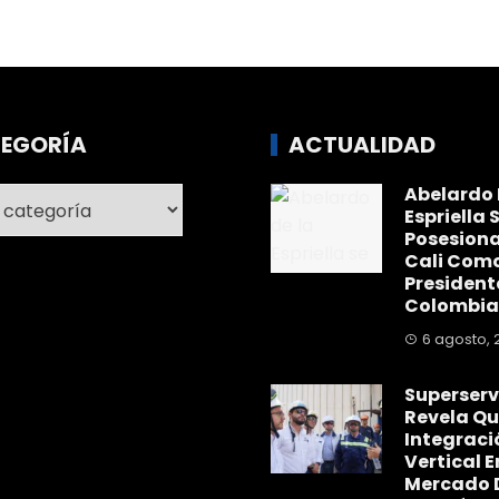
EGORÍA
ACTUALIDAD
Abelardo 
ría
Espriella 
Posesiona
Cali Com
President
Colombia
6 agosto, 
Superserv
Revela Qu
Integraci
Vertical E
Mercado 