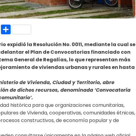
k.com
l
nt
Copy
Compartir
Link
rio expidió la Resolución No. 0011, mediante la cual se
adelantar el Plan de Convocatorias financiado con
stema General de Regalías, lo que representan más
ejoramiento de viviendas urbanas y rurales en hasta
isterio de Vivienda, Ciudad y Territorio, abre
rsión de dichos recursos, denominada ‘Convocatoria
 comunitario’.
idad histórica para que organizaciones comunitarias,
pulares de Vivienda, cooperativas, comunidades étnicas,
procesos constructivos, de economía popular y de
ueden consultarse únicamente en la página web oficial