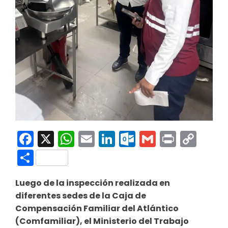
Facebook
X
WhatsApp
Email
LinkedIn
Outlook.co
Gmail
Print
Co
Link
Compartir
Luego de la inspección realizada en
diferentes sedes de la Caja de
Compensación Familiar del Atlántico
(Comfamiliar), el Ministerio del Trabajo