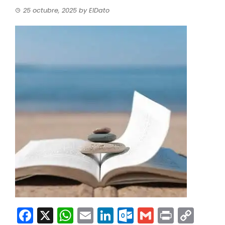
25 octubre, 2025
by
ElDato
Facebook
X
WhatsApp
Email
LinkedIn
Outlook.co
Gmail
Print
Co