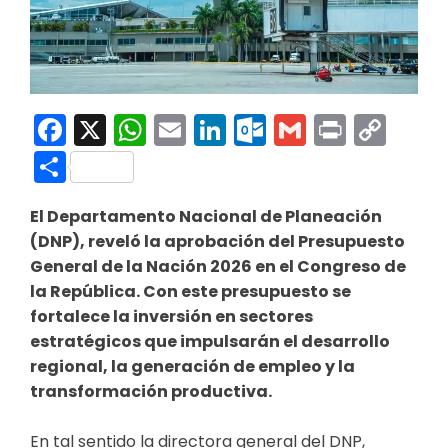
Facebook
X
WhatsApp
Email
LinkedIn
Outlook.co
Gmail
Print
Co
Link
Compartir
El Departamento Nacional de Planeación
(DNP), reveló la aprobación del Presupuesto
General de la Nación 2026 en el Congreso de
la República. Con este presupuesto se
fortalece la inversión en sectores
estratégicos que impulsarán el desarrollo
regional, la generación de empleo y la
transformación productiva.
En tal sentido la directora general del DNP,