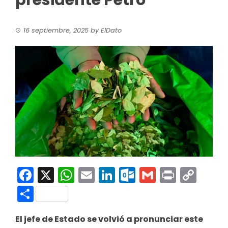
presidente Petro
16 septiembre, 2025
by
ElDato
Facebook
X
WhatsApp
Email
LinkedIn
Outlook.co
Gmail
Print
Co
Link
Compartir
El jefe de Estado se volvió a pronunciar este