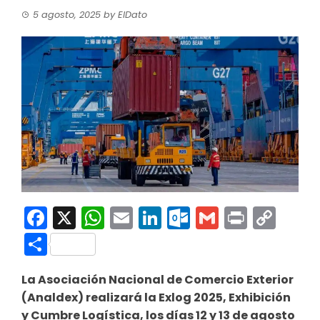
5 agosto, 2025
by
ElDato
Facebook
X
WhatsApp
Email
LinkedIn
Outlook.co
Gmail
Print
Co
Link
Compartir
La Asociación Nacional de Comercio Exterior
(Analdex) realizará la Exlog 2025, Exhibición
y Cumbre Logística, los días 12 y 13 de agosto